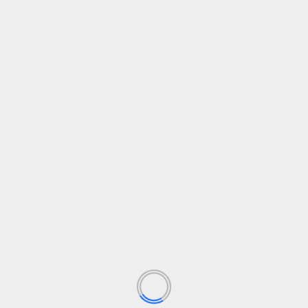
ByD y el Paris St Germain se
unen
https://t.co/Q3K2HGW1nM
— Jose Andres Merino (@FotoJamer)
July
17, 2026
SIGUENOS EN FB