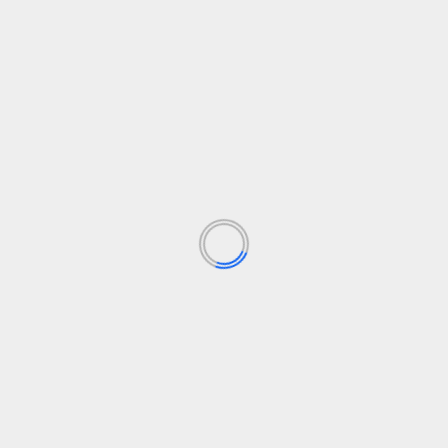
Web
Guarda mi nombre, correo electrónico y web en
este navegador para la próxima vez que
comente.
Recibir un correo electrónico con los siguientes
comentarios a esta entrada.
Recibir un correo electrónico con cada nueva
entrada.