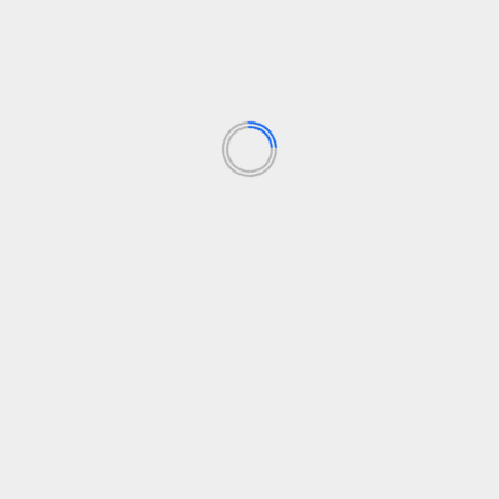
El Nuevo Explorer totalmente eléctrico será el primer
vehículo ensamblado en el Centro de
Vehículos Eléctricos de Ford Colonia tras una
inversión de 2.000 millones de dólares.
El precio de la versión con autonomía extendida
parte de los 46.600 euros (precio con
campaña de lanzamiento). Más adelante, estará
disponible una versión con batería de