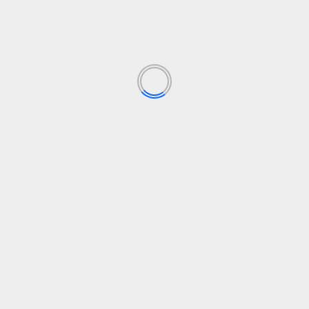
Guarda mi nombre, correo electrónico y web en
este navegador para la próxima vez que
comente.
Recibir un correo electrónico con los siguientes
comentarios a esta entrada.
Recibir un correo electrónico con cada nueva
entrada.
HISTORIAS RELACIONADAS