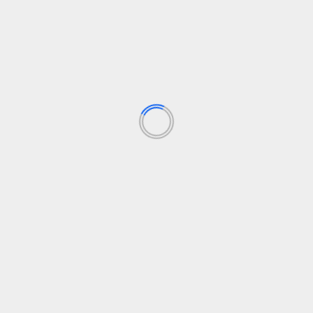
unen
https://t.co/Q3K2HGW1nM
— Jose Andres Merino (@FotoJamer)
July
17, 2026
SIGUENOS EN FB