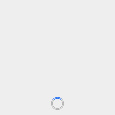
unen
https://t.co/Q3K2HGW1nM
— Jose Andres Merino (@FotoJamer)
July
17, 2026
SIGUENOS EN FB