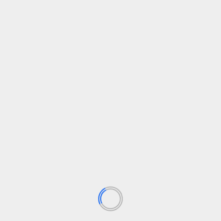
unen
https://t.co/Q3K2HGW1nM
— Jose Andres Merino (@FotoJamer)
July
17, 2026
SIGUENOS EN FB