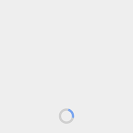
— Jose Andres Merino (@FotoJamer)
July
17, 2026
SIGUENOS EN FB