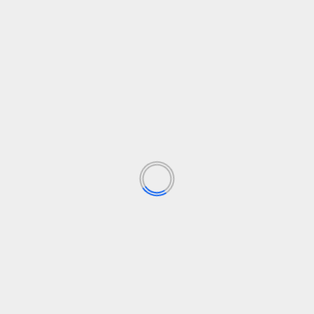
Opel
Siguiente
Renault
Deja una respuesta
Tu dirección de correo electrónico no será publicada.
Los campos obligatorios están marcados con
*
Comentario
*