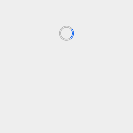
tiene un gran tamaño, ya que presume de 360 litros
de capacidad.
Tags:
500 electrico
600 electrico
fiat 500
fiat 600
fiat
electrico
Anterior
Alfa Romeo Junior
Siguiente
Land Rover
Deja una respuesta
Tu dirección de correo electrónico no será publicada.
Los campos obligatorios están marcados con
*
Comentario
*