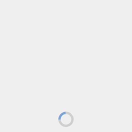
unen
https://t.co/Q3K2HGW1nM
— Jose Andres Merino (@FotoJamer)
July
17, 2026
SIGUENOS EN FB