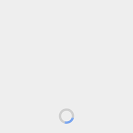
— Jose Andres Merino (@FotoJamer)
July
17, 2026
SIGUENOS EN FB