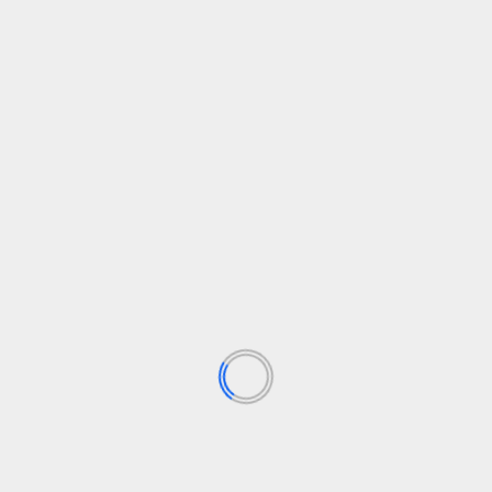
Este kit se despliega muy fácilmente con unos pocos
movimientos. La primera parte, compuesta por 2
solapas, se despliega verticalmente para separar las
zonas del conductor y del pasajero y evitar que un
paquete vuelque hacia el lado del conductor. La
segunda parte, compuesta por 4 solapas, se
despliega sobre el asiento del pasajero, desde el