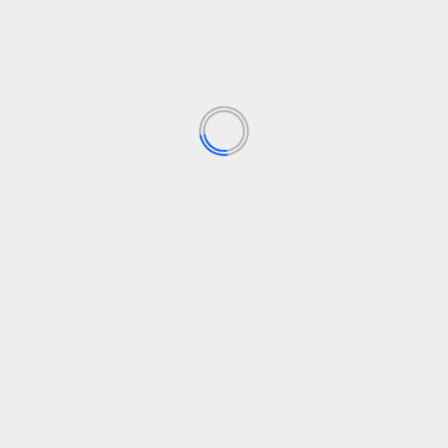
Comercializado en abril de 2020, el Citroën Ami ha
superado la barrera de los 50.000 clientes en...
Leer Más
2
Siguiente