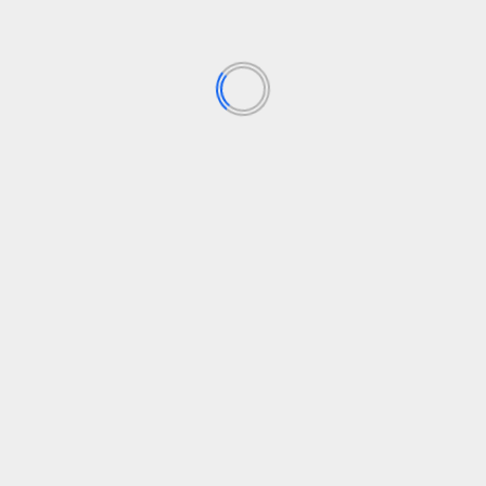
La versión ‘Time Attack’ del IONIQ 5 N mantiene el
chasis y el sistema de propulsión eléctrica de alto
rendimiento del modelo de producción, aunque
mediante ajustes en el software se ha incrementado
el rendimiento del motor trasero en 37 CV para
ofrecer un total de 687 CV. Asimismo, se han
introducido nuevos amortiguadores, frenos de
competición, neumáticos slicks montados en llantas