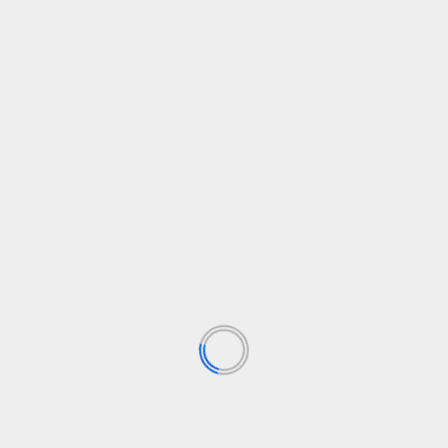
Tags:
alcan 5000
grenadier
ineos
rallye
Anterior
La nueva generación del Skoda Kodiaq ya está
disponible en el mercado español y se pueden
realizar los primeros pedidos
Siguiente
Citroen C4 X: un sedán diferente que opta por
ofrecer un gran espacio interior y una automía
de más de 1.000 km
Deja una respuesta
Tu dirección de correo electrónico no será publicada.
Los campos obligatorios están marcados con
*
Comentario
*