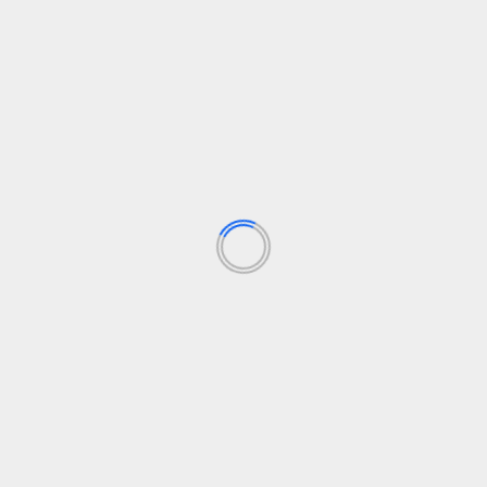
Correo electrónico
*
Web
Guarda mi nombre, correo electrónico y web en
este navegador para la próxima vez que
comente.
Recibir un correo electrónico con los siguientes
comentarios a esta entrada.
Recibir un correo electrónico con cada nueva
entrada.